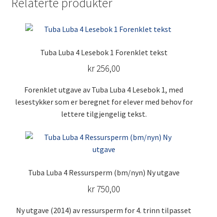
Relaterte produkter
Tuba Luba 4 Lesebok 1 Forenklet tekst
kr
256,00
Forenklet utgave av Tuba Luba 4 Lesebok 1, med
lesestykker som er beregnet for elever med behov for
lettere tilgjengelig tekst.
Dette
produktet
har
Tuba Luba 4 Ressursperm (bm/nyn) Ny utgave
flere
varianter.
kr
750,00
Alternativene
kan
Ny utgave (2014) av ressursperm for 4. trinn tilpasset