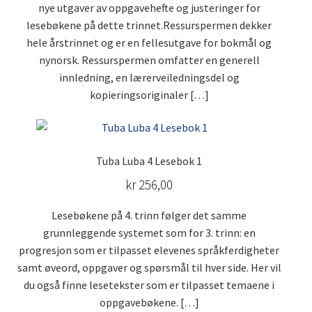
velges
nye utgaver av oppgavehefte og justeringer for
på
lesebøkene på dette trinnet.Ressurspermen dekker
produktsiden
hele årstrinnet og er en fellesutgave for bokmål og
nynorsk. Ressurspermen omfatter en generell
innledning, en lærerveiledningsdel og
kopieringsoriginaler […]
Dette
produktet
Tuba Luba 4 Lesebok 1
har
flere
kr
256,00
varianter.
Alternativene
Lesebøkene på 4. trinn følger det samme
kan
grunnleggende systemet som for 3. trinn: en
velges
progresjon som er tilpasset elevenes språkferdigheter
på
samt øveord, oppgaver og spørsmål til hver side. Her vil
produktsiden
du også finne lesetekster som er tilpasset temaene i
oppgavebøkene. […]