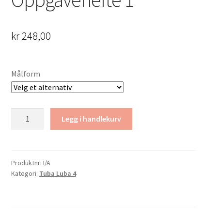
kr
248,00
Målform
Tuba
Legg i handlekurv
Luba
4
Oppgavehefte
1
Produktnr:
I/A
Kategori:
Tuba Luba 4
antall