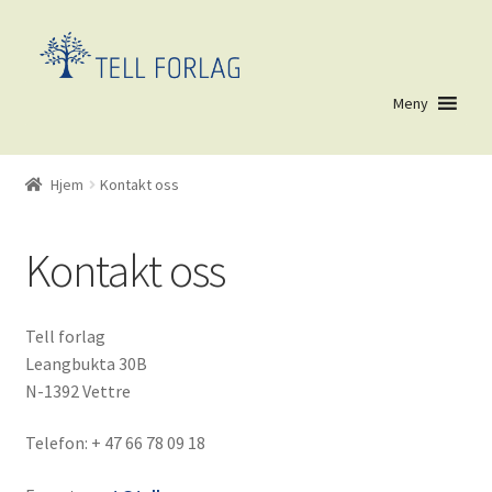
Hopp
Hopp
til
til
navigasjon
innhold
Meny
Hjem
Nr. 6517 (ingen tittel)
Hjem
Kontakt oss
AVLYST: Kurs i Stenbråtenmetoden 6.2.2026
Blaeksemplarer
Blogg
Kontakt oss
Butikk
Codemonkey
Prøv CodeMonkey gratis i 30 dager
Tell forlag
Tilbud på CodeMonkey
Leangbukta 30B
Handlekurv
N-1392 Vettre
Kassen
KJØPSBETINGELSER
Telefon: + 47 66 78 09 18
Kontakt oss