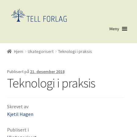
Hopp
Hopp
til
til
navigasjon
innhold
Meny
Hjem
Nr. 6517 (ingen tittel)
Hjem
Ukategorisert
Teknologi i praksis
AVLYST: Kurs i Stenbråtenmetoden 6.2.2026
Blaeksemplarer
Blogg
Publisert på
21. desember 2018
Butikk
Teknologi i praksis
Codemonkey
Prøv CodeMonkey gratis i 30 dager
Tilbud på CodeMonkey
Skrevet av
Handlekurv
Kjetil Hagen
Kassen
KJØPSBETINGELSER
Publisert i
Kontakt oss