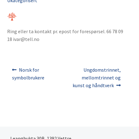
Ukategorisert
Min konto
Nå snakker vi!
Atferdsavtaler for nedlastning
Atferdsmetoden
Ring eller ta kontakt pr. epost for forespørsel. 66 78 09
Om forfatterne
18 ivar@tell.no
Til deg som jobber med barn
Til foresatte
Norsk for symbolbrukere
Brukerveiledning
Innleggsnavigasjon
Forrige
Neste
Norsk for
Ungdomstrinnet,
1. trinnsbøkene
innlegg:
innlegg:
symbolbrukere
mellomtrinnet og
2. trinnsbøkene
kunst og håndtverk
3. trinnsbøkene
4. trinnsbøkene
Komponenter
Om atferdsavtaler
Om Tell Forlag
Personvern
Testside
Leangbukta 30B, 1392 Vettre